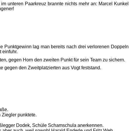
im unteren Paarkreuz brannte nichts mehr an: Marcel Kunkel
ngener!
ne Punktgewinn lag man bereits nach drei verlorenen Doppeln
 einfuhr.
ten, gegen Horn den zweiten Punkt für sein Team zu sichern.
e gegen den Zweitplatzierten aus Vogt feststand.
raße.
 Ziegler punktete.
 Kißlegger Dodek, Schüle Schamschula anerkennen.
s aber auch, weil sowohl Harald Enderle und Fritz Weh