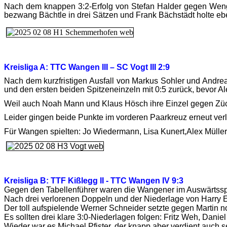
Nach dem knappen 3:2-Erfolg von Stefan Halder gegen Wenge
bezwang Bächtle in drei Sätzen und Frank Bächstädt holte ebe
Kreisliga A: TTC Wangen III – SC Vogt III 2:9
Nach dem kurzfristigen Ausfall von Markus Sohler und Andre
und den ersten beiden Spitzeneinzeln mit 0:5 zurück, bevor 
Weil auch Noah Mann und Klaus Hösch ihre Einzel gegen Zücke
Leider gingen beide Punkte im vorderen Paarkreuz erneut verl
Für Wangen spielten: Jo Wiedermann, Lisa Kunert,Alex Müll
Kreisliga B: TTF Kißlegg II - TTC Wangen IV 9:3
Gegen den Tabellenführer waren die Wangener im Auswärtsspie
Nach drei verlorenen Doppeln und der Niederlage von Harry En
Der toll aufspielende Werner Schneider setzte gegen Martin no
Es sollten drei klare 3:0-Niederlagen folgen: Fritz Weh, Da
Wieder war es Michael Pfister, der knapp aber verdient auch