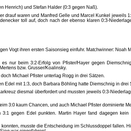
gen Henrich) und Stefan Halder (0:3 gegen Naß).
r drauf waren und Manfred Gelle und Marcel Kunkel jeweils 1:3
denecker toll auf, doch nach der ebenso klaren 0:3-Niederla
 gegen Vogt ihren ersten Saisonsieg einfuhr. Matchwinner: Noa
 es nur beim 3:2-Erfolg von Pfister/Hayer gegen Diemschni
Mertens bzw. Grusser/Koalinsky.
och Michael Pfister unterlag Rogg in drei Sätzen.
n Edel mit 1:3, doch Barbara Böhling hatte Diemschnig in drei S
rkreuz diesmal überfordert und mussten jeweils 0:3-Niederla
beim 3:0 kaum Chancen, und auch Michael Pfister dominierte Mer
nem 3:1 gegen Edel punkten. Martin Hayer fand dagegen kei
 konnten, musste die Entscheidung im Schlussdoppel fallen. Hi
-Sieg war eingefahren!