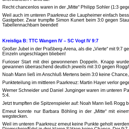
Recht chancenlos waren in der „Mitte“ Philipp Sohler (1:3 ge
Weil auch im unteren Paarkreuz die Laupheimer einfach besse
Gastgeber. Zwar trumpfte Simon Kunert beim 3:0 gegen Stau
Tabellennachbarn beendet!
Kreisliga B: TTC Wangen IV – SC Vogt IV 9:7
Großer Jubel in der Praßberg-Arena, als die „Vierte“ mit 9:7
Einzeln ungeschlagen blieben!
Furioser Start mit drei gewonnenen Doppeln. Knapp wurde
gewannen überraschend deutlich jeweils mit 3:0 gegen Rogg/
Noah Mann ließ im Anschluß Mertens beim 3:0 keine Chance, d
Punkteteilung im mittleren Paarkreuz: Martin Hayer verlor gege
Werner Schneider und Daniel Junginger waren im unteren Paa
5:4.
Jetzt trumpften die Spitzenspieler auf: Noah Mann ließ Rogg 
Erneut konnte nur Barbara Böhling in der „Mitte“ mit ei
wegstecken.
Weil im unteren Paarkreuz erneut keine Punkte geholt werden
Diemschnig/Edel in drei klaren Sätzen keine Chance. Der 9:7