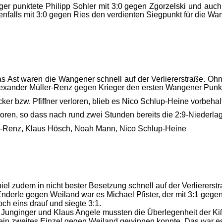
r punktete Philipp Sohler mit 3:0 gegen Zgorzelski und auch 
nfalls mit 3:0 gegen Ries den verdienten Siegpunkt für die Wa
as Ast waren die Wangener schnell auf der Verliererstraße. Oh
Alexander Müller-Renz gegen Krieger den ersten Wangener Punkt
r bzw. Pfiffner verloren, blieb es Nico Schlup-Heine vorbehal
oren, so dass nach rund zwei Stunden bereits die 2:9-Niederlag
er-Renz, Klaus Hösch, Noah Mann, Nico Schlup-Heine
l zudem in nicht bester Besetzung schnell auf der Verliererst
derle gegen Weiland war es Michael Pfister, der mit 3:1 gegen
ch eins drauf und siegte 3:1.
niel Junginger und Klaus Angele mussten die Überlegenheit der
 sein zweites Einzel gegen Weiland gewinnen konnte. Das war e