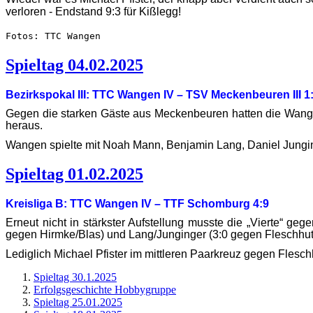
verloren - Endstand 9:3 für Kißlegg!
Fotos: TTC Wangen
Spieltag 04.02.2025
Bezirkspokal III: TTC Wangen IV – TSV Meckenbeuren III 1
Gegen die starken Gäste aus Meckenbeuren hatten die Wang
heraus.
Wangen spielte mit Noah Mann, Benjamin Lang, Daniel Jungi
Spieltag 01.02.2025
Kreisliga B: TTC Wangen IV – TTF Schomburg 4:9
Erneut nicht in stärkster Aufstellung musste die „Vierte“ 
gegen Hirmke/Blas) und Lang/Junginger (3:0 gegen Fleschhut/
Lediglich Michael Pfister im mittleren Paarkreuz gegen Fles
Spieltag 30.1.2025
Erfolgsgeschichte Hobbygruppe
Spieltag 25.01.2025