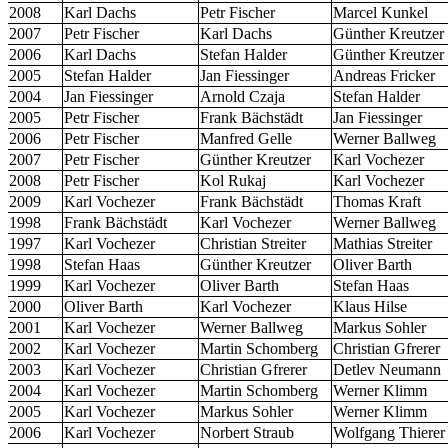
2008
Karl Dachs
Petr Fischer
Marcel Kunkel
2007
Petr Fischer
Karl Dachs
Günther Kreutzer
2006
Karl Dachs
Stefan Halder
Günther Kreutzer
2005
Stefan Halder
Jan Fiessinger
Andreas Fricker
2004
Jan Fiessinger
Arnold Czaja
Stefan Halder
2005
Petr Fischer
Frank Bächstädt
Jan Fiessinger
2006
Petr Fischer
Manfred Gelle
Werner Ballweg
2007
Petr Fischer
Günther Kreutzer
Karl Vochezer
2008
Petr Fischer
Kol Rukaj
Karl Vochezer
2009
Karl Vochezer
Frank Bächstädt
Thomas Kraft
1998
Frank Bächstädt
Karl Vochezer
Werner Ballweg
1997
Karl Vochezer
Christian Streiter
Mathias Streiter
1998
Stefan Haas
Günther Kreutzer
Oliver Barth
1999
Karl Vochezer
Oliver Barth
Stefan Haas
2000
Oliver Barth
Karl Vochezer
Klaus Hilse
2001
Karl Vochezer
Werner Ballweg
Markus Sohler
2002
Karl Vochezer
Martin Schomberg
Christian Gfrerer
2003
Karl Vochezer
Christian Gfrerer
Detlev Neumann
2004
Karl Vochezer
Martin Schomberg
Werner Klimm
2005
Karl Vochezer
Markus Sohler
Werner Klimm
2006
Karl Vochezer
Norbert Straub
Wolfgang Thierer