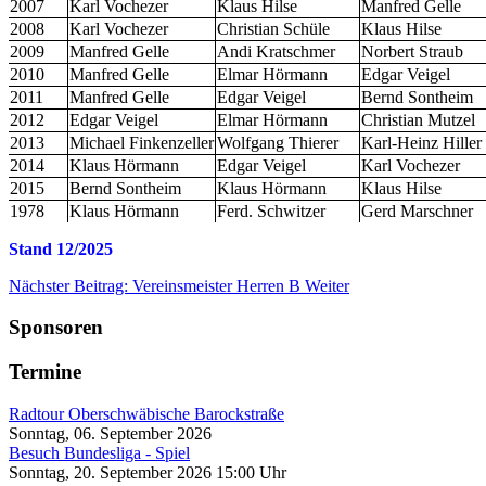
2007
Karl Vochezer
Klaus Hilse
Manfred Gelle
2008
Karl Vochezer
Christian Schüle
Klaus Hilse
2009
Manfred Gelle
Andi Kratschmer
Norbert Straub
2010
Manfred Gelle
Elmar Hörmann
Edgar Veigel
2011
Manfred Gelle
Edgar Veigel
Bernd Sontheim
2012
Edgar Veigel
Elmar Hörmann
Christian Mutzel
2013
Michael Finkenzeller
Wolfgang Thierer
Karl-Heinz Hiller
2014
Klaus Hörmann
Edgar Veigel
Karl Vochezer
2015
Bernd Sontheim
Klaus Hörmann
Klaus Hilse
1978
Klaus Hörmann
Ferd. Schwitzer
Gerd Marschner
Stand 12/2025
Nächster Beitrag: Vereinsmeister Herren B
Weiter
Sponsoren
Termine
Radtour Oberschwäbische Barockstraße
Sonntag, 06. September 2026
Besuch Bundesliga - Spiel
Sonntag, 20. September 2026 15:00 Uhr