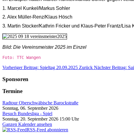
1. Marcel
 Kunkel
/Markus S
ohler
2. Alex M
üller-Ren
z
/Klaus 
H
ösch
3. Martin Stocker/Kathrin Fricker und 
Klaus-Peter Frantz
/Lisa
 
Bild: Die Vereinsmeister 2025 im Einzel
Foto: TTC Wangen
Vorheriger Beitrag: Spieltag 20.09.2025
Zurück
Nächster Beitrag: Sa
Sponsoren
Termine
Radtour Oberschwäbische Barockstraße
Sonntag, 06. September 2026
Besuch Bundesliga - Spiel
Sonntag, 20. September 2026 15:00 Uhr
Ganzen Kalender ansehen
RSS-Feed abonnieren