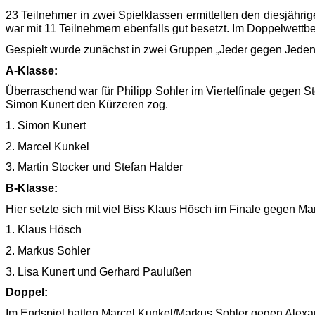
23 
Teilnehmer in zwei Spielklassen ermittelten den diesjähri
war mit 
11 Teilnehmern ebenfalls gut besetzt.
Im Doppelwettb
Gespielt wurde zunächst in 
zwei 
Gruppen „Jeder gegen Jeden
A-Klasse:
Ü
berraschend war für Philipp Sohler
 im Viertelfinale gegen S
Simon Kunert den Kürzeren zog.
1. Simon Kunert
2. Marcel Kunkel
3. Martin Stocker und Stefan Halder
B-Klasse:
Hier setzte sich mit viel Biss Klaus 
Hösch
 im Finale gegen Ma
1. Klaus 
H
ö
sch
2. Markus Sohler 
3. Lisa 
Kunert 
und Gerhard 
Paulu
ß
en
Doppel:
Im Endspiel 
hatten Marcel Kunkel/Markus Sohler gegen 
Alexa