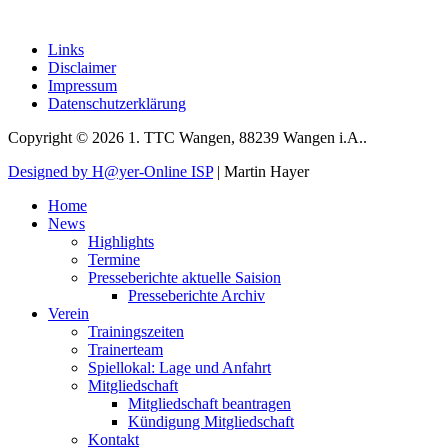
Links
Disclaimer
Impressum
Datenschutzerklärung
Copyright © 2026 1. TTC Wangen, 88239 Wangen i.A..
Designed by H@yer-Online ISP
| Martin Hayer
Home
News
Highlights
Termine
Presseberichte aktuelle Saision
Presseberichte Archiv
Verein
Trainingszeiten
Trainerteam
Spiellokal: Lage und Anfahrt
Mitgliedschaft
Mitgliedschaft beantragen
Kündigung Mitgliedschaft
Kontakt