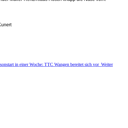
Kunert
isonstart in einer Woche: TTC Wangen bereitet sich vor
Weiter