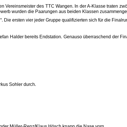
gen Vereinsmeister
 des 
TTC Wangen
. In der A-Klasse 
traten 
zwö
ewerb 
wurden die Paarungen aus beiden Klassen 
zusammengel
“.
 Die ersten vier jeder Gruppe qualifizierten sich für die Finalr
tefan Halder bereits Endstation
. Genauso überraschend der Fina
rkus Sohler durch
.
nder Müller-Renz/Klaus 
Hösch
 knapp die Nase vorn
.